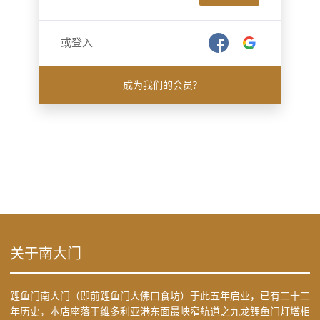
或登入
成为我们的会员?
关于南大门
鲤鱼门南大门（即前鲤鱼门大佛口食坊）于此五年启业，已有二十二
年历史，本店座落于维多利亚港东面最峡窄航道之九龙鲤鱼门灯塔相