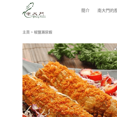
簡介
南大門的
主頁
椒鹽瀨尿蝦