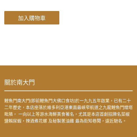
加入購物車
關於南大門
鯉魚門南大門(即前鯉魚門大佛口食坊)於一九九五年啟業，已有二十
二年歷史，本店座落於維多利亞港東面最峽窄航道之九龍鯉魚門燈塔
毗隣， 一向以上等游水海鮮美食著名，尤其是本店首創招牌名菜椒
鹽賴尿蝦，辣酒煮花螺 及秘製蔥油雞 最為街知巷聞，遠近馳名。