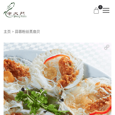
0
主页
蒜蓉粉丝蒸扇贝