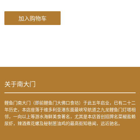
加入购物车
关于南大门
鲤鱼门南大门（即前鲤鱼门大佛口食坊）于此五年启业，已有二十二
年历史，本店座落于维多利亚港东面最峡窄航道之九龙鲤鱼门灯塔相
邻，一向以上等游水海鲜美食著名，尤其是本店首创招牌名菜椒盐赖
尿虾，辣酒煮花螺及秘制葱油鸡的最高街知巷闻，远近驰名。