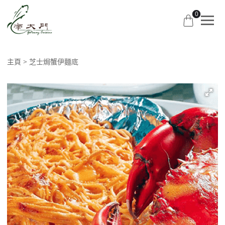
0
主頁
芝士焗蟹伊麵底