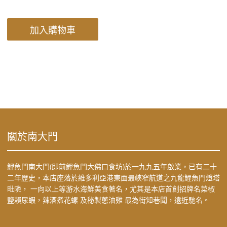
加入購物車
關於南大門
鯉魚門南大門(即前鯉魚門大佛口食坊)於一九九五年啟業，已有二十
二年歷史，本店座落於維多利亞港東面最峽窄航道之九龍鯉魚門燈塔
毗隣， 一向以上等游水海鮮美食著名，尤其是本店首創招牌名菜椒
鹽賴尿蝦，辣酒煮花螺 及秘製蔥油雞 最為街知巷聞，遠近馳名。