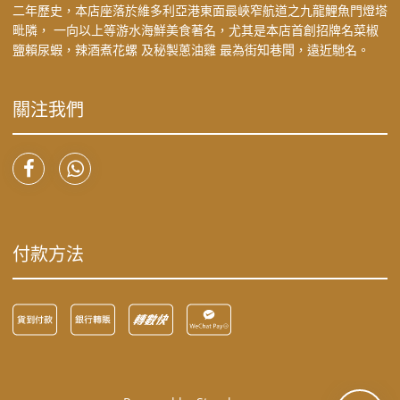
二年歷史，本店座落於維多利亞港東面最峽窄航道之九龍鯉魚門燈塔
毗隣， 一向以上等游水海鮮美食著名，尤其是本店首創招牌名菜椒
鹽賴尿蝦，辣酒煮花螺 及秘製蔥油雞 最為街知巷聞，遠近馳名。
關注我們
付款方法